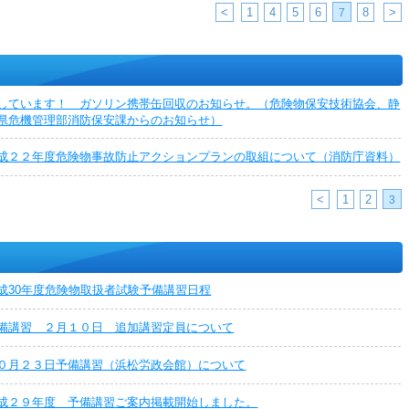
<
1
4
5
6
8
>
7
しています！ ガソリン携帯缶回収のお知らせ。（危険物保安技術協会、静
県危機管理部消防保安課からのお知らせ）
成２２年度危険物事故防止アクションプランの取組について（消防庁資料）
<
1
2
3
成30年度危険物取扱者試験予備講習日程
備講習 ２月１０日 追加講習定員について
０月２３日予備講習（浜松労政会館）について
成２９年度 予備講習ご案内掲載開始しました。