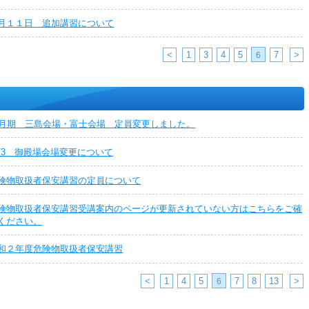
月１１日 追加講習について
<
1
3
4
5
7
>
6
1月期 三島会場・富士会場 定員変更しました。
2/3 御殿場会場変更について
険物取扱者保安講習の定員について
険物取扱者保安講習受講案内のページが更新されていない方はこちらをご確
ください。
和２年度危険物取扱者保安講習
<
1
4
5
7
8
13
>
6