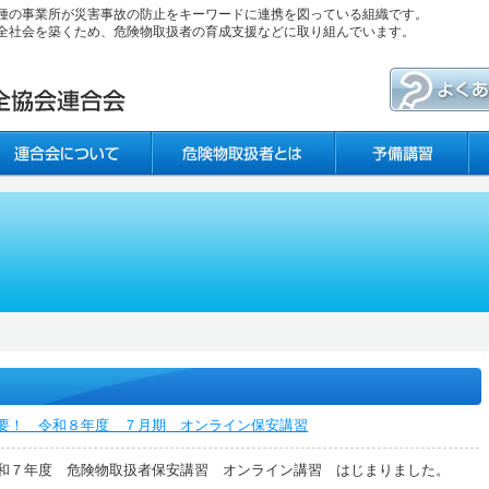
種の事業所が災害事故の防止をキーワードに連携を図っている組織です。
全社会を築くため、危険物取扱者の育成支援などに取り組んでいます。
要！ 令和８年度 ７月期 オンライン保安講習
和７年度 危険物取扱者保安講習 オンライン講習 はじまりました。