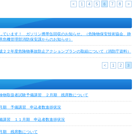
<
1
4
5
7
8
>
6
しています！ ガソリン携帯缶回収のお知らせ。（危険物保安技術協会、静
県危機管理部消防保安課からのお知らせ）
成２２年度危険物事故防止アクションプランの取組について（消防庁資料）
<
1
2
3
険物取扱者試験予備講習 ２月期 残席数について
月期 予備講習 申込者数進捗状況
備講習 １１月期 申込者数進捗状況
月期 残席数について