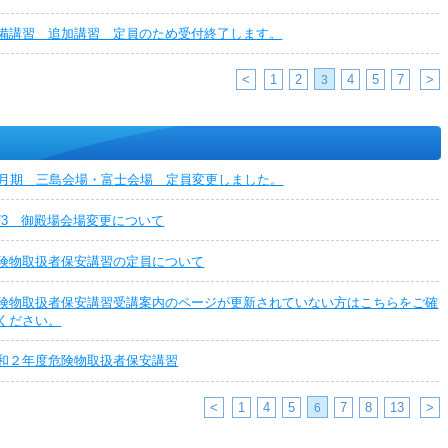
備講習 追加講習 定員のため受付終了します。
<
1
2
4
5
7
>
3
1月期 三島会場・富士会場 定員変更しました。
2/3 御殿場会場変更について
険物取扱者保安講習の定員について
険物取扱者保安講習受講案内のページが更新されていない方はこちらをご確
ください。
和２年度危険物取扱者保安講習
<
1
4
5
7
8
13
>
6