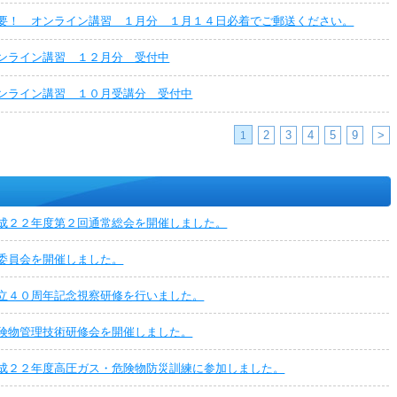
要！ オンライン講習 １月分 １月１４日必着でご郵送ください。
ンライン講習 １２月分 受付中
ンライン講習 １０月受講分 受付中
2
3
4
5
9
>
1
成２２年度第２回通常総会を開催しました。
委員会を開催しました。
立４０周年記念視察研修を行いました。
険物管理技術研修会を開催しました。
成２２年度高圧ガス・危険物防災訓練に参加しました。