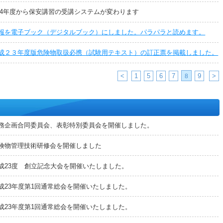
24年度から保安講習の受講システムが変わります
報を電子ブック（デジタルブック）にしました。パラパラと読めます。
成２３年度版危険物取扱必携（試験用テキスト）の訂正票を掲載しました。
<
1
5
6
7
9
>
8
務企画合同委員会、表彰特別委員会を開催しました。
険物管理技術研修会を開催しました
成23度 創立記念大会を開催いたしました。
成23年度第1回通常総会を開催いたしました。
成23年度第1回通常総会を開催いたしました。