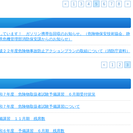
<
1
3
4
6
7
8
>
5
しています！ ガソリン携帯缶回収のお知らせ。（危険物保安技術協会、静
県危機管理部消防保安課からのお知らせ）
成２２年度危険物事故防止アクションプランの取組について（消防庁資料）
<
1
2
3
和７年度 危険物取扱者試験予備講習 ６月期受付状況
和７年度 危険物取扱者試験予備講習について
備講習 １１月期 残席数
和６年度 予備講習 ６月期 残席数