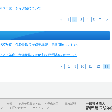
和６年度 予備講習について
<
1
3
4
5
7
>
2
成27年度 危険物取扱者保安講習 掲載開始しました。
成２７年度 危険物取扱者保安講習受講案内について
<
1
9
10
11
12
13
て
会報
危険物取扱者とは
予備講習
保安講習
ンク
お問い合わせ
サイトマップ