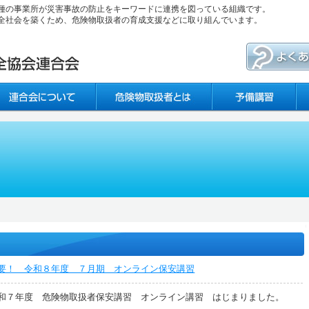
種の事業所が災害事故の防止をキーワードに連携を図っている組織です。
全社会を築くため、危険物取扱者の育成支援などに取り組んでいます。
要！ 令和８年度 ７月期 オンライン保安講習
和７年度 危険物取扱者保安講習 オンライン講習 はじまりました。