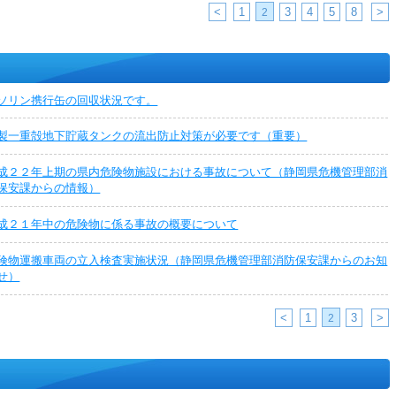
<
1
3
4
5
8
>
2
ソリン携行缶の回収状況です。
製一重殻地下貯蔵タンクの流出防止対策が必要です（重要）
成２２年上期の県内危険物施設における事故について（静岡県危機管理部消
保安課からの情報）
成２１年中の危険物に係る事故の概要について
険物運搬車両の立入検査実施状況（静岡県危機管理部消防保安課からのお知
せ）
<
1
3
>
2