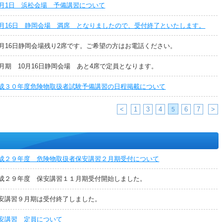
0月1日 浜松会場 予備講習について
0月16日 静岡会場 満席 となりましたので、受付終了といたします。
0月16日静岡会場残り2席です。ご希望の方はお電話ください。
1月期 10月16日静岡会場 あと4席で定員となります。
成３０年度危険物取扱者試験予備講習の日程掲載について
<
1
3
4
6
7
>
5
成２９年度 危険物取扱者保安講習２月期受付について
成２９年度 保安講習１１月期受付開始しました。
安講習９月期は受付終了しました。
安講習 定員について