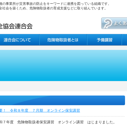
種の事業所が災害事故の防止をキーワードに連携を図っている組織です。
全社会を築くため、危険物取扱者の育成支援などに取り組んでいます。
要！ 令和８年度 ７月期 オンライン保安講習
和７年度 危険物取扱者保安講習 オンライン講習 はじまりました。