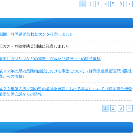
2
3
4
5
8
>
1
42回 静岡県消防救助大会を視察しました
圧ガス・危険物防災訓練に視察しました
重要）ガソリンなどの運搬、貯蔵及び取扱い上の留意事項
成２２年の県内危険物施設における事故について（静岡県危機管理部消防保
課からの情報）
成２２年第３四半期の県内危険物施設における事故について（静岡県危機管
部消防保安課からの情報）
2
3
>
1