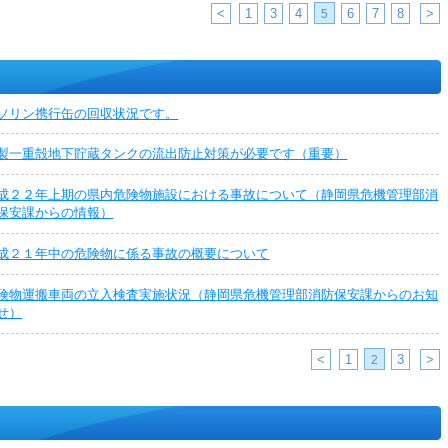
<
1
3
4
6
7
8
>
5
ソリン携行缶の回収状況です。
製一重殻地下貯蔵タンクの流出防止対策が必要です（重要）
成２２年上期の県内危険物施設における事故について（静岡県危機管理部消
保安課からの情報）
成２１年中の危険物に係る事故の概要について
険物運搬車両の立入検査実施状況（静岡県危機管理部消防保安課からのお知
せ）
<
1
3
>
2