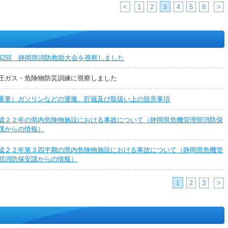
<
1
2
4
5
8
>
3
42回 静岡県消防救助大会を視察しました
圧ガス・危険物防災訓練に視察しました
重要）ガソリンなどの運搬、貯蔵及び取扱い上の留意事項
成２２年の県内危険物施設における事故について（静岡県危機管理部消防保
課からの情報）
成２２年第３四半期の県内危険物施設における事故について（静岡県危機管
部消防保安課からの情報）
2
3
>
1