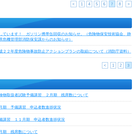
<
1
4
5
6
8
>
7
しています！ ガソリン携帯缶回収のお知らせ。（危険物保安技術協会、静
県危機管理部消防保安課からのお知らせ）
成２２年度危険物事故防止アクションプランの取組について（消防庁資料）
<
1
2
3
険物取扱者試験予備講習 ２月期 残席数について
月期 予備講習 申込者数進捗状況
備講習 １１月期 申込者数進捗状況
月期 残席数について