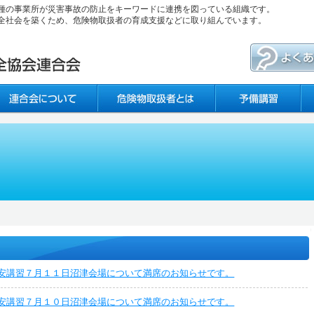
種の事業所が災害事故の防止をキーワードに連携を図っている組織です。
全社会を築くため、危険物取扱者の育成支援などに取り組んでいます。
安講習７月１１日沼津会場について満席のお知らせです。
安講習７月１０日沼津会場について満席のお知らせです。