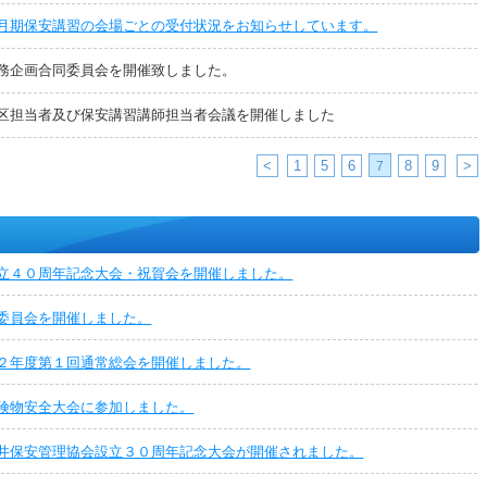
月期保安講習の会場ごとの受付状況をお知らせしています。
務企画合同委員会を開催致しました。
区担当者及び保安講習講師担当者会議を開催しました
<
1
5
6
8
9
>
7
立４０周年記念大会・祝賀会を開催しました。
委員会を開催しました。
２年度第１回通常総会を開催しました。
険物安全大会に参加しました。
井保安管理協会設立３０周年記念大会が開催されました。