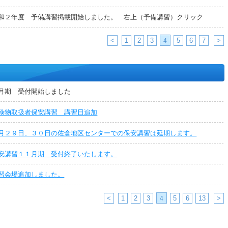
和２年度 予備講習掲載開始しました。 右上（予備講習）クリック
<
1
2
3
5
6
7
>
4
月期 受付開始しました
険物取扱者保安講習 講習日追加
月２９日、３０日の佐倉地区センターでの保安講習は延期します。
安講習１１月期 受付終了いたします。
習会場追加しました。
<
1
2
3
5
6
13
>
4