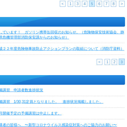
<
1
3
4
6
7
8
>
5
しています！ ガソリン携帯缶回収のお知らせ。（危険物保安技術協会、静
県危機管理部消防保安課からのお知らせ）
成２２年度危険物事故防止アクションプランの取組について（消防庁資料）
<
1
2
3
備講習 申請者数進捗状況
備講習 1/30,31定員となりました。 進捗状況掲載しました。
月開催予定の予備講習は中止します。
講者の皆様へ 〜新型コロナウイルス感染症対策へのご協力のお願い〜