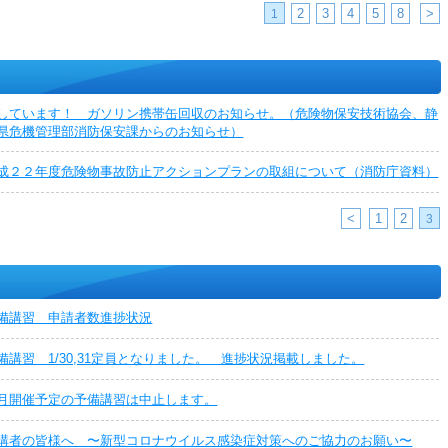
2
3
4
5
8
>
1
しています！ ガソリン携帯缶回収のお知らせ。（危険物保安技術協会、静
県危機管理部消防保安課からのお知らせ）
成２２年度危険物事故防止アクションプランの取組について（消防庁資料）
<
1
2
3
備講習 申請者数進捗状況
備講習 1/30,31定員となりました。 進捗状況掲載しました。
月開催予定の予備講習は中止します。
講者の皆様へ 〜新型コロナウイルス感染症対策へのご協力のお願い〜